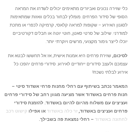
כלי שזירה נכונים ואביזרים מתאימים יכולים לשדרג את המראה
הסופי של סידור הפרחים. מומלץ לבחור בכלים וואזות שמתאימות
לסגנון האירוע – שקופות למראה קלאסי, קרמיקה לכפרי או מתכת
למודרני. שילוב של סרטי סאטן, חוטי יוטה או חבלים דקורטיביים
יוכלו לייצר גימור מקצועי, מרשים ויוקרתי יותר.
לסיכום,
שזירת פרחים היא אמנות אישית, אז אל תחששו לבטא את
עצמכם ולעצב סידורים ייחודיים לאירוע. סידורי פרחים יהפכו כל
אירוע לבלתי נשכח!
המאמר נכתב בשיתוף עם רחלי מחנות פרחי אשדוד סיטי –
חנות פרחים באשדוד אשר מציעה מגוון רחב של סידורי פרחים
ועציצים עם משלוח מהיום להיום באשדוד. להזמנת סידורי
פרחים ועציצים באשדוד,
זר כלה באשדוד
או אפילו
קישוט רכב
לחתונה באשדוד
– רחלי נמצאת פה בשבילך.